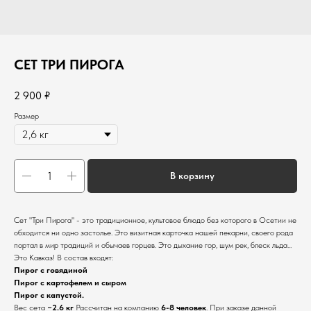
СЕТ ТРИ ПИРОГА
2 900
₽
Размер
В корзину
Сет "Три Пирога" - это традиционное, культовое блюдо без которого в Осетии не
обходится ни одно застолье. Это визитная карточка нашей пекарни, своего рода
портал в мир традиций и обычаев горцев. Это дыхание гор, шум рек, блеск льда...
Это Кавказ! В состав входят:
Пирог с говядиной
Пирог с картофелем и сыром
Пирог с капустой.
Вес сета
~2.6 кг
Рассчитан на компанию
6-8 человек
. При заказе данной