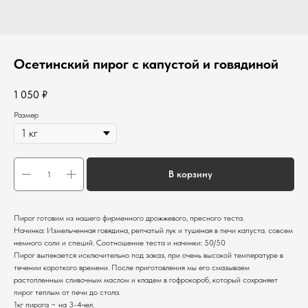
Осетинский пирог с капустой и говядиной
1 050
₽
Размер
В корзину
Пирог готовим из нашего фирменного дрожжевого, пресного теста.
Начинка: Измельченная говядина, репчатый лук и тушеная в печи капуста. совсем
немного соли и специй. Соотношение теста и начинки: 50/50
Пирог выпекается исключительно под заказ, при очень высокой температуре в
течении короткого времени. После приготовления мы его смазываем
растопленным сливочным маслом и кладем в гофрокороб, который сохраняет
пирог теплым от печи до стола.
1кг пирога ~ на 3-4чел.