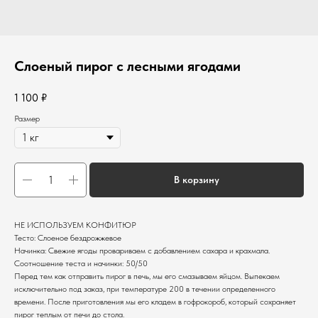
Слоеный пирог с лесными ягодами
1 100
₽
Размер
В корзину
НЕ ИСПОЛЬЗУЕМ КОНФИТЮР
Тесто: Слоеное бездрожжевое
Начинка: Свежие ягоды провариваем с добавлением сахара и крахмала.
Соотношение теста и начинки: 50/50
Перед тем как отправить пирог в печь, мы его смазываем яйцом. Выпекаем
исключительно под заказ, при температуре 200 в течении определенного
времени. После приготовления мы его кладем в гофрокороб, который сохраняет
пирог теплым от печи до стола.